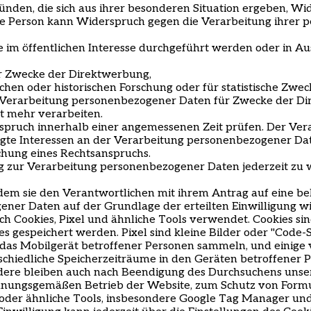
ründen, die sich aus ihrer besonderen Situation ergeben, W
e Person kann Widerspruch gegen die Verarbeitung ihrer 
e im öffentlichen Interesse durchgeführt werden oder in Au
r Zwecke der Direktwerbung,
hen oder historischen Forschung oder für statistische Zwec
Verarbeitung personenbezogener Daten für Zwecke der Dir
t mehr verarbeiten.
pruch innerhalb einer angemessenen Zeit prüfen. Der Vera
tigte Interessen an der Verarbeitung personenbezogener Dat
hung eines Rechtsanspruchs.
gung zur Verarbeitung personenbezogener Daten jederzeit z
ndem sie den Verantwortlichen mit ihrem Antrag auf eine be
ner Daten auf der Grundlage der erteilten Einwilligung wi
 Cookies, Pixel und ähnliche Tools verwendet. Cookies sin
 gespeichert werden. Pixel sind kleine Bilder oder
"
Code-S
as Mobilgerät betroffener Personen sammeln, und einige v
schiedliche Speicherzeiträume in den Geräten betroffener 
ere bleiben auch nach Beendigung des Durchsuchens unser
dnungsgemäßen Betrieb der Website, zum Schutz von Formul
 oder ähnliche Tools, insbesondere Google Tag Manager un