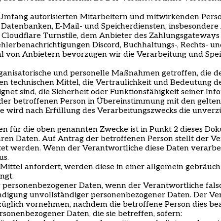
mfang autorisierten Mitarbeitern und mitwirkenden Person
ng, Datenbanken, E-Mail- und Speicherdiensten, insbesonder
 Cloudflare Turnstile, dem Anbieter des Zahlungsgatewa
hlerbenachrichtigungen Discord, Buchhaltungs-, Rechts- u
swahl von Anbietern bevorzugen wir die Verarbeitung und S
rganisatorische und personelle Maßnahmen getroffen, die 
n technischen Mittel, die Vertraulichkeit und Bedeutung 
ignet sind, die Sicherheit oder Funktionsfähigkeit seiner I
 der betroffenen Person in Übereinstimmung mit den gelte
e wird nach Erfüllung des Verarbeitungszwecks die unver
 für die oben genannten Zwecke ist in Punkt 2 dieses Dok
hren Daten. Auf Antrag der betroffenen Person stellt der Ve
et werden. Wenn der Verantwortliche diese Daten verarbeite
us.
ittel anfordert, werden diese in einer allgemein gebräuchl
ngt.
ng personenbezogener Daten, wenn der Verantwortliche fals
ändigung unvollständiger personenbezogener Daten. Der Ver
glich vornehmen, nachdem die betroffene Person dies bea
sonenbezogener Daten, die sie betreffen, sofern: