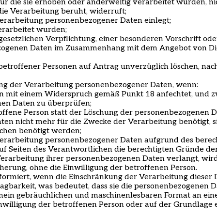
r die sie erhoben oder anderweitig verarbeitet wurden, nic
die Verarbeitung beruht, widerruft;
Verarbeitung personenbezogener Daten einlegt;
rarbeitet wurden;
gesetzlichen Verpflichtung, einer besonderen Vorschrift ode
bezogenen Daten im Zusammenhang mit dem Angebot von Die
troffener Personen auf Antrag unverzüglich löschen, nach
kung der Verarbeitung personenbezogener Daten, wenn:
en mit einem Widerspruch gemäß Punkt 18 anfechtet, und z
enen Daten zu überprüfen;
roffene Person statt der Löschung der personenbezogenen 
en nicht mehr für die Zwecke der Verarbeitung benötigt, 
chen benötigt werden;
erarbeitung personenbezogener Daten aufgrund des berecht
uf Seiten des Verantwortlichen die berechtigten Gründe de
Verarbeitung ihrer personenbezogenen Daten verlangt, wir
erung, ohne die Einwilligung der betroffenen Person.
formiert, wenn die Einschränkung der Verarbeitung dieser
agbarkeit, was bedeutet, dass sie die personenbezogenen Dat
gemein gebräuchlichen und maschinenlesbaren Format an ein
willigung der betroffenen Person oder auf der Grundlage 