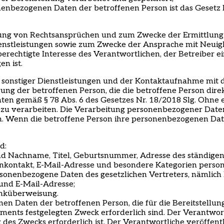
nenbezogenen Daten der betroffenen Person ist das Gesetz 
ng von Rechtsansprüchen und zum Zwecke der Ermittlung d
enstleistungen sowie zum Zwecke der Ansprache mit Neuigk
berechtigte Interesse des Verantwortlichen, der Betreiber 
n ist.
sonstiger Dienstleistungen und der Kontaktaufnahme mit de
ng der betroffenen Person, die die betroffene Person direkt
n gemäß § 78 Abs. 6 des Gesetzes Nr. 18/2018 Slg. Ohne erte
 verarbeiten. Die Verarbeitung personenbezogener Daten is
ich. Wenn die betroffene Person ihre personenbezogenen Date
d:
d Nachname, Titel, Geburtsnummer, Adresse des ständigen
onkontakt, E-Mail-Adresse und besondere Kategorien perso
ersonenbezogene Daten des gesetzlichen Vertreters, nämli
und E-Mail-Adresse;
anküberweisung.
en Daten der betroffenen Person, die für die Bereitstellu
uments festgelegten Zweck erforderlich sind. Der Verantwo
ng des Zwecks erforderlich ist. Der Verantwortliche veröff