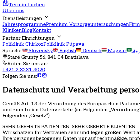
Termin buchen
Über uns
Dienstleistungen
Jahresprogramme
Premium Vorsorgeuntersuchungen
Fir
Kliniken
Blog
Kontakt
Partner Einrichtungen
Poliklinik Chirkoz
Poliklinik Púpava
Sprache
:
Slovenský
English
Deutsch
Magyar
بية
Staré Grunty 56, 841 04 Bratislava
Rufen Sie uns an
:
+421 2 3231 3020
Folgen Sie uns
:
Datenschutz und Verarbeitung pers
Gemäß Art. 13 der Verordnung des Europäischen Parlamen
und zum freien Datenverkehr (im Folgenden
„
Verordnung
Folgenden
„
Gesetz
“
)
SEHR GEEHRTE PATIENTEN, SEHR GEEHRTE KLIENTEN.
Wir schätzen Ihr Vertrauen sehr und legen großen Wert 
Ihre personenbezogenen Daten nur auf rechtmäßige, profe