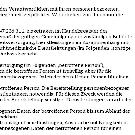
s des Verantwortlichen mit Ihren personenbezogenen
genheit verpflichtet. Wir erheben von Ihnen nur die
7 236 311, eingetragen im Handelsregister des
ng gemäß der gültigen Genehmigung der zuständigen Behörde
ndheitsversorgung, Dienstleistungen im Zusammenhang mit
nichtmedizinische Dienstleistungen (im Folgenden
„
sonstige
irkoz.sk erhebt.
versorgung (im Folgenden
„
betroffene Person
“
),
die betroffene Person ist freiwillig, aber für die
sonenbezogenen Daten der betroffenen Person für einen
 betroffenen Person. Die Bereitstellung personenbezogener
enstleistungen notwendig. Für diesen Zweck werden die
er Bereitstellung sonstiger Dienstleistungen verarbeitet
genen Daten der betroffenen Person bis zum Ablauf der
eichert;
 sonstiger Dienstleistungen, Ansprache mit Neuigkeiten
nenbezogenen Daten der betroffenen Person für einen