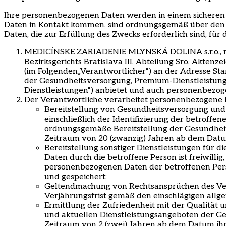
Ihre personenbezogenen Daten werden in einem sicheren I
Daten in Kontakt kommen, sind ordnungsgemäß über den r
Daten, die zur Erfüllung des Zwecks erforderlich sind, für 
MEDICÍNSKE ZARIADENIE MLYNSKÁ DOLINA s.r.o., mit 
Bezirksgerichts Bratislava III, Abteilung Sro, Akte
(im Folgenden
„
Verantwortlicher
“
) an der Adresse St
der Gesundheitsversorgung, Premium-Dienstleistun
Dienstleistungen
“
) anbietet und auch personenbezog
Der Verantwortliche verarbeitet personenbezogene
Bereitstellung von Gesundheitsversorgung un
einschließlich der Identifizierung der betroffen
ordnungsgemäße Bereitstellung der Gesundheit
Zeitraum von 20 (zwanzig) Jahren ab dem Datu
Bereitstellung sonstiger Dienstleistungen für d
Daten durch die betroffene Person ist freiwill
personenbezogenen Daten der betroffenen Perso
und gespeichert;
Geltendmachung von Rechtsansprüchen des Ver
Verjährungsfrist gemäß den einschlägigen allge
Ermittlung der Zufriedenheit mit der Qualität
und aktuellen Dienstleistungsangeboten der G
Zeitraum von 2 (zwei) Jahren ab dem Datum ihre