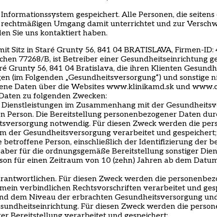
nformationssystem gespeichert. Alle Personen, die seiten
echtmäßigen Umgang damit unterrichtet und zur Verschwie
den Sie uns kontaktiert haben.
Sitz in Staré Grunty 56, 841 04 BRATISLAVA, Firmen-ID: 4
nzeichen 77268/B, ist Betreiber einer Gesundheitseinrichtu
aré Grunty 56, 841 04 Bratislava, die ihren Klienten Gesu
gen (im Folgenden
„
Gesundheitsversorgung
“
) und sonstige 
ene Daten über die Websites www.klinikamd.sk und www.ch
 Daten zu folgenden Zwecken:
d Dienstleistungen im Zusammenhang mit der Gesundheits
en Person. Die Bereitstellung personenbezogener Daten durch 
sversorgung notwendig. Für diesen Zweck werden die per
m der Gesundheitsversorgung verarbeitet und gespeichert;
ie betroffene Person, einschließlich der Identifizierung der
ig, aber für die ordnungsgemäße Bereitstellung sonstiger Di
n für einen Zeitraum von 10 (zehn) Jahren ab dem Datum d
antwortlichen. Für diesen Zweck werden die personenbezo
mein verbindlichen Rechtsvorschriften verarbeitet und gesp
 und dem Niveau der erbrachten Gesundheitsversorgung und
esundheitseinrichtung. Für diesen Zweck werden die perso
r Bereitstellung verarbeitet und gespeichert;