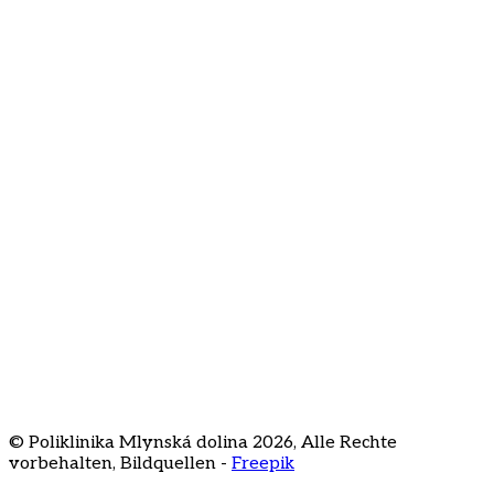
Ich stimme der Verarbeitung meiner E-Mail-Adresse
für den Newsletter zu
Über uns
Kontakt
Häufig gestellte Fragen
Preisliste
Karriere
Staré Grunty 56
841 04 Bratislava
+421 2 3231
3020
recepcia@klinikamd.sk
© Poliklinika Mlynská dolina
2026
,
Alle Rechte
vorbehalten
,
Bildquellen -
Freepik