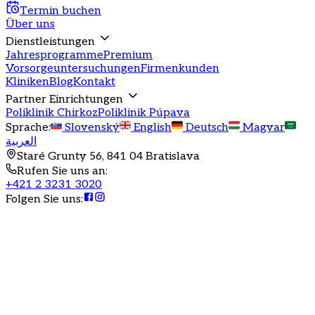
Termin buchen
Über uns
Dienstleistungen
Jahresprogramme
Premium
Vorsorgeuntersuchungen
Firmenkunden
Kliniken
Blog
Kontakt
Partner Einrichtungen
Poliklinik Chirkoz
Poliklinik Púpava
Sprache
:
Slovenský
English
Deutsch
Magyar
العربية
Staré Grunty 56, 841 04 Bratislava
Rufen Sie uns an
:
+421 2 3231 3020
Folgen Sie uns
: