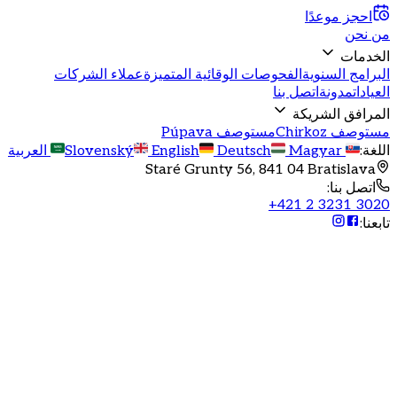
احجز موعدًا
من نحن
الخدمات
البرامج السنوية
الفحوصات الوقائية المتميزة
عملاء الشركات
العيادات
مدونة
اتصل بنا
المرافق الشريكة
مستوصف Chirkoz
مستوصف Púpava
اللغة
:
Slovenský
Magyar
Deutsch
English
العربية
Staré Grunty 56, 841 04 Bratislava
اتصل بنا
:
+421 2 3231 3020
تابعنا
:
احجز موعدًا
عرض عياداتنا