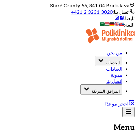
Staré Grunty 56, 841 04 Bratislava
اتصل بنا
:
+421 2 3231 3020
تابعنا
:
اللغة
:
من نحن
الخدمات
العيادات
مدونة
اتصل بنا
المرافق الشريكة
احجز موعدًا
Menu