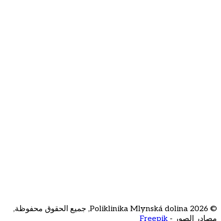
أوافق على معالجة عنوان بريدي الإلكتروني للاشتراك في النشرة
الإخبارية
من نحن
اتصل بنا
الأسئلة المتكررة
قائمة الأسعار
الوظائف
Staré Grunty 56
841 04 Bratislava
+421 2 3231
3020
recepcia@klinikamd.sk
© Poliklinika Mlynská dolina
2026
,
جميع الحقوق محفوظة
,
مصادر الصور -
Freepik