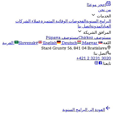
احجز موعدًا
من نحن
الخدمات
البرامج السنوية
الفحوصات الوقائية المتميزة
عملاء الشركات
العيادات
مدونة
اتصل بنا
المرافق الشريكة
مستوصف Chirkoz
مستوصف Púpava
اللغة
:
Slovenský
Magyar
Deutsch
English
العربية
Staré Grunty 56, 841 04 Bratislava
اتصل بنا
:
+421 2 3231 3020
تابعنا
:
برنامج صحي سنوي للعائلات
حزمة عائلية مخفضة
وفر مع باقاتنا العائلية وضمن الرعاية الصحية للعائلة بأكملها
العودة إلى البرامج السنوية