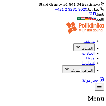
Staré Grunty 56, 841 04 Bratislava
اتصل بنا
:
+421 2 3231 3020
تابعنا
:
اللغة
:
من نحن
الخدمات
العيادات
مدونة
اتصل بنا
المرافق الشريكة
احجز موعدًا
Menu