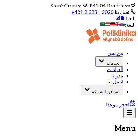
Staré Grunty 56, 841 04 Bratislava
اتصل بنا
:
+421 2 3231 3020
تابعنا
:
اللغة
:
من نحن
الخدمات
العيادات
مدونة
اتصل بنا
المرافق الشريكة
احجز موعدًا
Menu