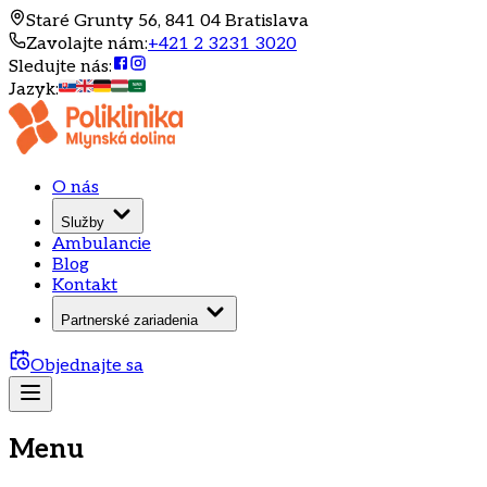
Staré Grunty 56, 841 04 Bratislava
Zavolajte nám
:
+421 2 3231 3020
Sledujte nás
:
Jazyk
:
O nás
Služby
Ambulancie
Blog
Kontakt
Partnerské zariadenia
Objednajte sa
Menu