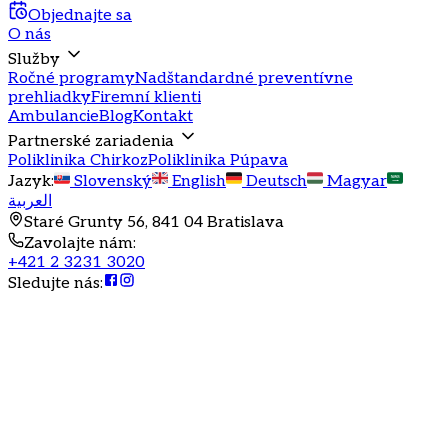
Objednajte sa
O nás
Služby
Ročné programy
Nadštandardné preventívne
prehliadky
Firemní klienti
Ambulancie
Blog
Kontakt
Partnerské zariadenia
Poliklinika Chirkoz
Poliklinika Púpava
Jazyk
:
Slovenský
English
Deutsch
Magyar
العربية
Staré Grunty 56, 841 04 Bratislava
Zavolajte nám
:
+421 2 3231 3020
Sledujte nás
: