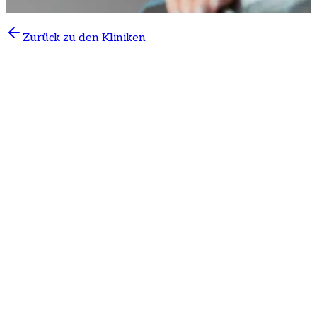
Zurück zu den Kliniken
Neurologie
ist ein medizinisches Fachgebiet, das sich mit
Diagnose, Behandlung und Prävention von
Erkrankungen des Nervensystems
beschäftigt. Sie
behandelt auch
systemische Muskelerkrankungen,
vertebrogene Erkrankungen
(Wirbelsäulenerkrankungen)
, sowie einige
Erkrankungen der Sinnes- und inneren Organe oder
Drüsen mit innerer Sekretion, wenn sie sich mit
neurologischen Symptomen
manifestieren.
Zu den häufigsten Beschwerden, mit denen Patienten in
die neurologische Ambulanz kommen, gehören:
Kopfschmerzen (z.B. Migräne)
Rückenschmerzen mit Ausstrahlung in die
Extremitäten
Bewegungsstörungen (z.B. nach Schlaganfall)