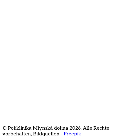
Ich stimme der Verarbeitung meiner E-Mail-Adresse
für den Newsletter zu
Über uns
Kontakt
Häufig gestellte Fragen
Preisliste
Karriere
Staré Grunty 56
841 04 Bratislava
+421 2 3231
3020
recepcia@klinikamd.sk
© Poliklinika Mlynská dolina
2026
,
Alle Rechte
vorbehalten
,
Bildquellen -
Freepik