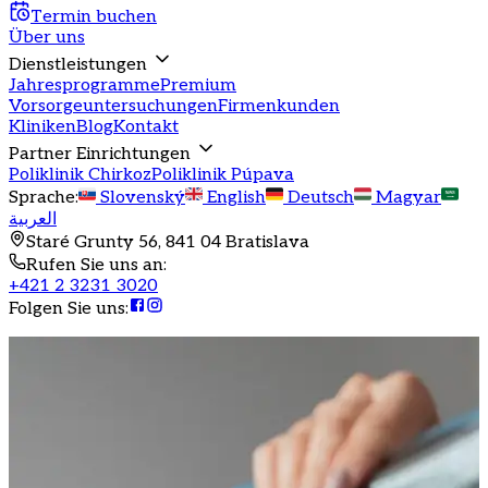
Termin buchen
Über uns
Dienstleistungen
Jahresprogramme
Premium
Vorsorgeuntersuchungen
Firmenkunden
Kliniken
Blog
Kontakt
Partner Einrichtungen
Poliklinik Chirkoz
Poliklinik Púpava
Sprache
:
Slovenský
English
Deutsch
Magyar
العربية
Staré Grunty 56, 841 04 Bratislava
Rufen Sie uns an
:
+421 2 3231 3020
Folgen Sie uns
: