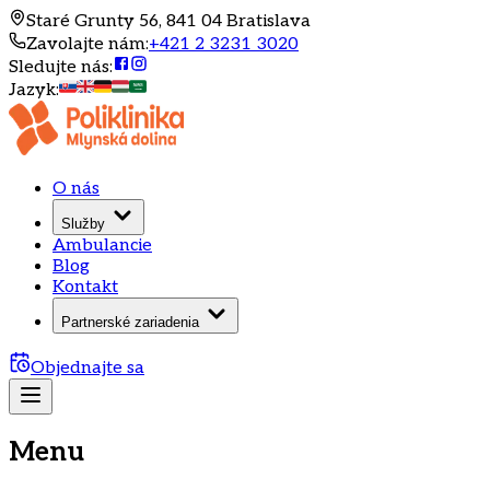
Staré Grunty 56, 841 04 Bratislava
Zavolajte nám
:
+421 2 3231 3020
Sledujte nás
:
Jazyk
:
O nás
Služby
Ambulancie
Blog
Kontakt
Partnerské zariadenia
Objednajte sa
Menu