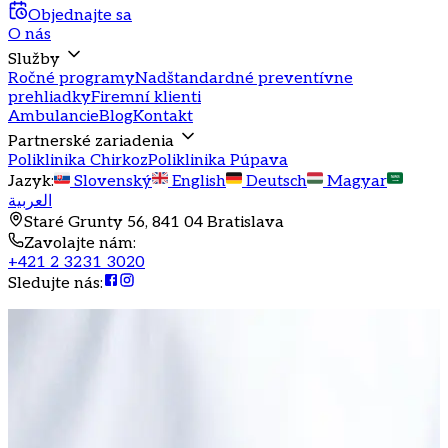
Objednajte sa
O nás
Služby
Ročné programy
Nadštandardné preventívne
prehliadky
Firemní klienti
Ambulancie
Blog
Kontakt
Partnerské zariadenia
Poliklinika Chirkoz
Poliklinika Púpava
Jazyk
:
Slovenský
English
Deutsch
Magyar
العربية
Staré Grunty 56, 841 04 Bratislava
Zavolajte nám
:
+421 2 3231 3020
Sledujte nás
: