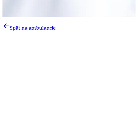
Späť na ambulancie
Naša dermatovenerologická ambulancia na Poliklinike
Mlynská dolina poskytuje modernú a komplexnú
starostlivosť o pokožku pre pacientov všetkých vekových
kategórií. Špecializujeme sa na vyšetrenie znamienok,
dermatoonkologickú prevenciu, liečbu kožných ochorení
a dermatochirurgiu.
Prečo si vybrať našu dermatovenerologickú
ambulanciu
Komplexná starostlivosť o pokožku – od vyšetrenia
znamienok po dermatochirurgiu
Skúsený tím dermatológov
Individuálny prístup a moderné metódy liečby