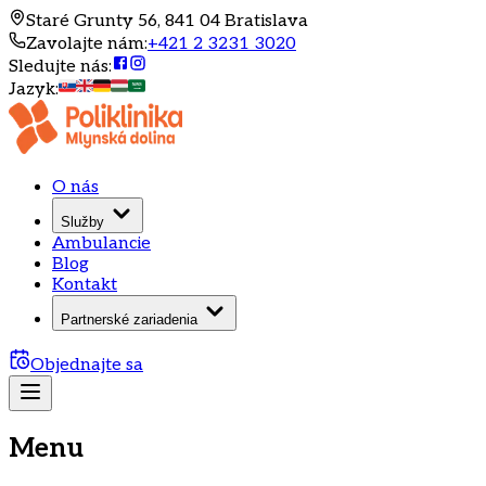
Staré Grunty 56, 841 04 Bratislava
Zavolajte nám
:
+421 2 3231 3020
Sledujte nás
:
Jazyk
:
O nás
Služby
Ambulancie
Blog
Kontakt
Partnerské zariadenia
Objednajte sa
Menu