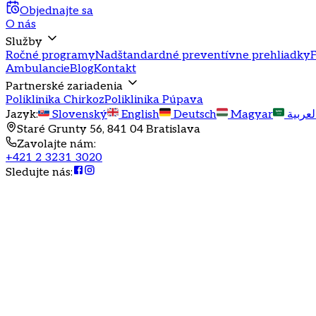
Objednajte sa
O nás
Služby
Ročné programy
Nadštandardné preventívne prehliadky
F
Ambulancie
Blog
Kontakt
Partnerské zariadenia
Poliklinika Chirkoz
Poliklinika Púpava
Jazyk
:
Slovenský
English
Deutsch
Magyar
لعربية
Staré Grunty 56, 841 04 Bratislava
Zavolajte nám
:
+421 2 3231 3020
Sledujte nás
: