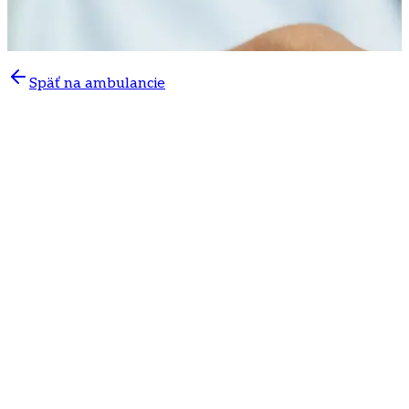
Späť na ambulancie
Naša
detská gastroenterologická ambulancia
poskytuje komplexnú starostlivosť
pre detských
pacientov s ochorením alebo podozrením na
ochorenie tráviaceho traktu od 0. -19. roku života.
V ambulancii vykonávame všetky bežné aj
špecializované detské gastroenterologické vyšetrenia:
laboratórne testy
- odbery krvi a stolice na zistenie
zápalov, potravinových intolerancií či alergií,
funkcie pečene a pankreasu
výdychové testy
(laktózovo-tolerančný test,
fruktózovo-tolerančný test, SIBO)
endoskopia
- gastroskopia – vykonávaná pre
komfort dieťaťa aj v celkovej anestézii či