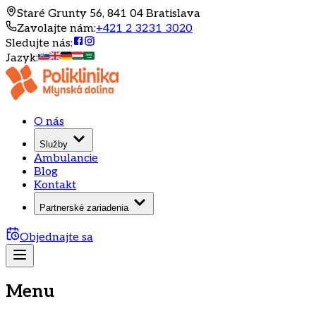
Staré Grunty 56, 841 04 Bratislava
Zavolajte nám
:
+421 2 3231 3020
Sledujte nás
:
Jazyk
:
O nás
Služby
Ambulancie
Blog
Kontakt
Partnerské zariadenia
Objednajte sa
Menu