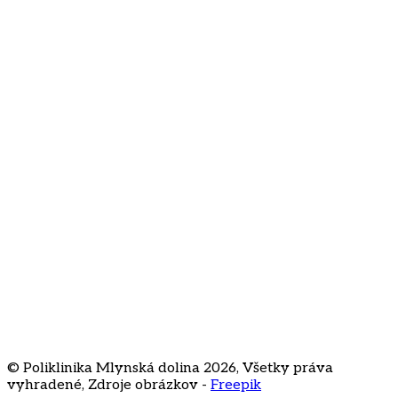
Súhlasím so spracovaním e-mailovej adresy na účely
odberu newslettera
O nás
Kontakt
Často kladené otázky
Cenník
Kariéra
Staré Grunty 56
841 04 Bratislava
+421 2 3231
3020
recepcia@klinikamd.sk
© Poliklinika Mlynská dolina
2026
,
Všetky práva
vyhradené
,
Zdroje obrázkov -
Freepik