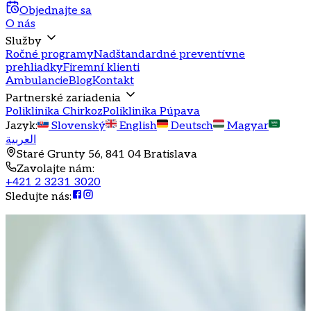
Objednajte sa
O nás
Služby
Ročné programy
Nadštandardné preventívne
prehliadky
Firemní klienti
Ambulancie
Blog
Kontakt
Partnerské zariadenia
Poliklinika Chirkoz
Poliklinika Púpava
Jazyk
:
Slovenský
English
Deutsch
Magyar
العربية
Staré Grunty 56, 841 04 Bratislava
Zavolajte nám
:
+421 2 3231 3020
Sledujte nás
: