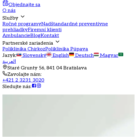
Objednajte sa
O nás
Služby
Ročné programy
Nadštandardné preventívne
prehliadky
Firemní klienti
Ambulancie
Blog
Kontakt
Partnerské zariadenia
Poliklinika Chirkoz
Poliklinika Púpava
Jazyk
:
Slovenský
English
Deutsch
Magyar
العربية
Staré Grunty 56, 841 04 Bratislava
Zavolajte nám
:
+421 2 3231 3020
Sledujte nás
: