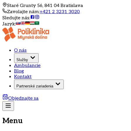
Staré Grunty 56, 841 04 Bratislava
Zavolajte nám
:
+421 2 3231 3020
Sledujte nás
:
Jazyk
:
O nás
Služby
Ambulancie
Blog
Kontakt
Partnerské zariadenia
Objednajte sa
Menu