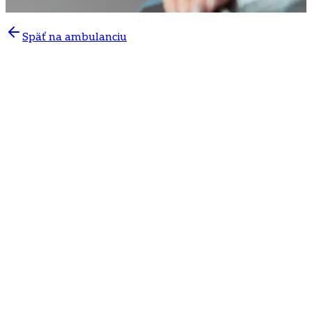
Späť na ambulanciu
V
neurologickej ambulancii v Poliklinike Mlynská dolina
v Bratislave
sa zameriavame na diagnostiku a liečbu
pohybových ťažkostí, ktoré výrazne ovplyvňujú
každodenný život pacienta. Pomáhame pri bolestiach
chrbtice, skolióze, nesprávnom držaní tela, svalových
dysbalanciách aj chronických problémoch pohybového
aparátu.
Cieľom liečby je zmiernenie bolesti, obnovenie
pohyblivosti a zlepšenie kvality života pacienta.
Aké pohybové ťažkosti liečime?
Vyšetrenie a liečba sú vhodné pri problémoch ako:
bolesti krčnej, hrudnej a driekovej chrbtice,