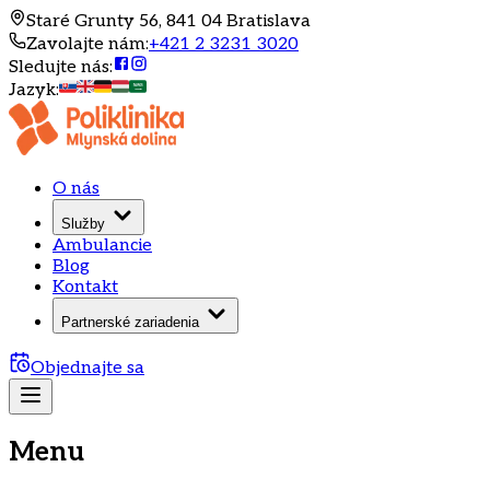
Staré Grunty 56, 841 04 Bratislava
Zavolajte nám
:
+421 2 3231 3020
Sledujte nás
:
Jazyk
:
O nás
Služby
Ambulancie
Blog
Kontakt
Partnerské zariadenia
Objednajte sa
Menu