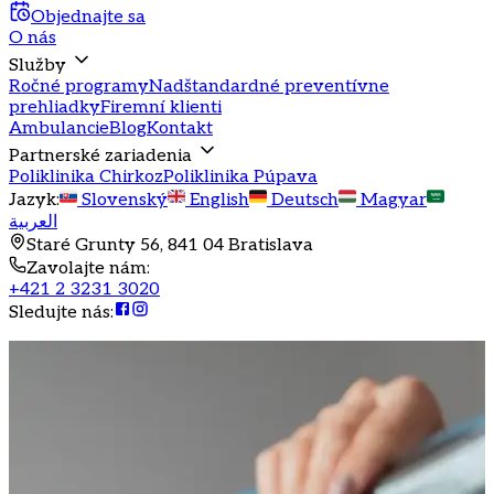
Objednajte sa
O nás
Služby
Ročné programy
Nadštandardné preventívne
prehliadky
Firemní klienti
Ambulancie
Blog
Kontakt
Partnerské zariadenia
Poliklinika Chirkoz
Poliklinika Púpava
Jazyk
:
Slovenský
English
Deutsch
Magyar
العربية
Staré Grunty 56, 841 04 Bratislava
Zavolajte nám
:
+421 2 3231 3020
Sledujte nás
: