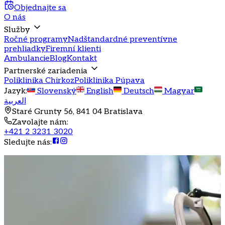
Objednajte sa
O nás
Služby
Ročné programy
Nadštandardné preventívne
prehliadky
Firemní klienti
Ambulancie
Blog
Kontakt
Partnerské zariadenia
Poliklinika Chirkoz
Poliklinika Púpava
Jazyk
:
Slovenský
English
Deutsch
Magyar
العربية
Staré Grunty 56, 841 04 Bratislava
Zavolajte nám
:
+421 2 3231 3020
Sledujte nás
: