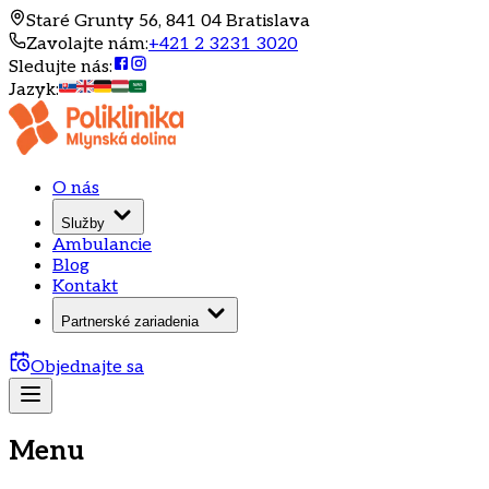
Staré Grunty 56, 841 04 Bratislava
Zavolajte nám
:
+421 2 3231 3020
Sledujte nás
:
Jazyk
:
O nás
Služby
Ambulancie
Blog
Kontakt
Partnerské zariadenia
Objednajte sa
Menu