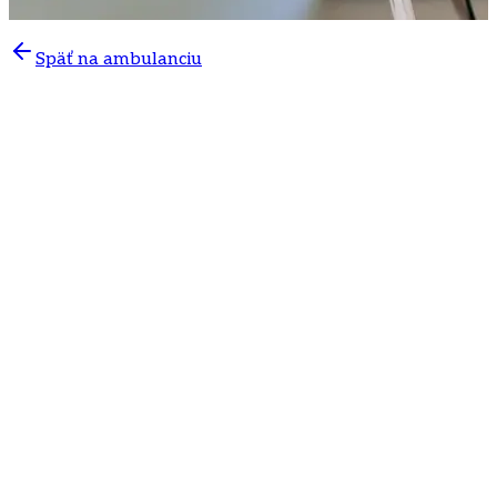
Späť na ambulanciu
Pravidelné očné kontroly pomáhajú chrániť váš zrak
Zrak patrí medzi najdôležitejšie zmysly človeka, no
mnohé očné ochorenia sa môžu dlhodobo rozvíjať bez
výrazných príznakov. Práve preto je dispenzarizácia
pacientov mimoriadne dôležitá pri ochoreniach, ktoré
môžu postupne viesť k zhoršeniu zraku alebo dokonca k
trvalému poškodeniu očí.
V
očnej ambulancii v Poliklinike Mlynská dolina v
Bratislave
poskytujeme pravidelné sledovanie pacientov
s glaukómom, diabetom, hypertenziou a ochoreniami
sietnice. Cieľom dispenzárnej starostlivosti je včas
zachytiť zmeny na oku, predchádzať komplikáciám a
nastaviť vhodnú liečbu ešte pred výrazným zhoršením
zraku.