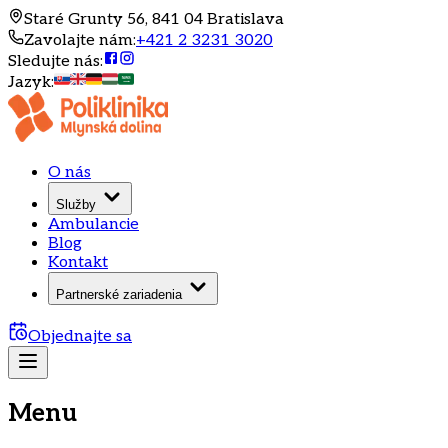
Staré Grunty 56, 841 04 Bratislava
Zavolajte nám
:
+421 2 3231 3020
Sledujte nás
:
Jazyk
:
O nás
Služby
Ambulancie
Blog
Kontakt
Partnerské zariadenia
Objednajte sa
Menu