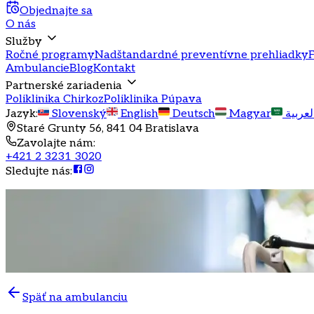
Objednajte sa
O nás
Služby
Ročné programy
Nadštandardné preventívne prehliadky
F
Ambulancie
Blog
Kontakt
Partnerské zariadenia
Poliklinika Chirkoz
Poliklinika Púpava
Jazyk
:
Slovenský
English
Deutsch
Magyar
لعربية
Staré Grunty 56, 841 04 Bratislava
Zavolajte nám
:
+421 2 3231 3020
Sledujte nás
:
Späť na ambulanciu