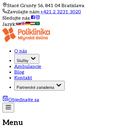
Staré Grunty 56, 841 04 Bratislava
Zavolajte nám
:
+421 2 3231 3020
Sledujte nás
:
Jazyk
:
O nás
Služby
Ambulancie
Blog
Kontakt
Partnerské zariadenia
Objednajte sa
Menu