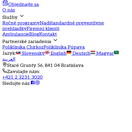
Objednajte sa
O nás
Služby
Ročné programy
Nadštandardné preventívne
prehliadky
Firemní klienti
Ambulancie
Blog
Kontakt
Partnerské zariadenia
Poliklinika Chirkoz
Poliklinika Púpava
Jazyk
:
Slovenský
English
Deutsch
Magyar
العربية
Staré Grunty 56, 841 04 Bratislava
Zavolajte nám
:
+421 2 3231 3020
Sledujte nás
: