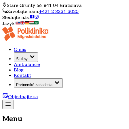
Staré Grunty 56, 841 04 Bratislava
Zavolajte nám
:
+421 2 3231 3020
Sledujte nás
:
Jazyk
:
O nás
Služby
Ambulancie
Blog
Kontakt
Partnerské zariadenia
Objednajte sa
Menu