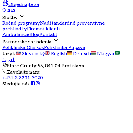
Objednajte sa
O nás
Služby
Ročné programy
Nadštandardné preventívne
prehliadky
Firemní klienti
Ambulancie
Blog
Kontakt
Partnerské zariadenia
Poliklinika Chirkoz
Poliklinika Púpava
Jazyk
:
Slovenský
English
Deutsch
Magyar
العربية
Staré Grunty 56, 841 04 Bratislava
Zavolajte nám
:
+421 2 3231 3020
Sledujte nás
: