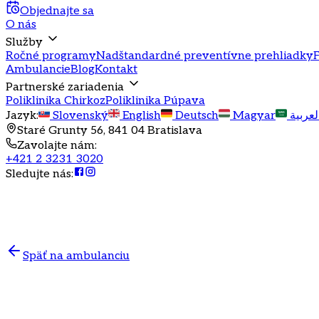
Objednajte sa
O nás
Služby
Ročné programy
Nadštandardné preventívne prehliadky
F
Ambulancie
Blog
Kontakt
Partnerské zariadenia
Poliklinika Chirkoz
Poliklinika Púpava
Jazyk
:
Slovenský
English
Deutsch
Magyar
لعربية
Staré Grunty 56, 841 04 Bratislava
Zavolajte nám
:
+421 2 3231 3020
Sledujte nás
:
Späť na ambulanciu