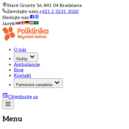
Staré Grunty 56, 841 04 Bratislava
Zavolajte nám
:
+421 2 3231 3020
Sledujte nás
:
Jazyk
:
O nás
Služby
Ambulancie
Blog
Kontakt
Partnerské zariadenia
Objednajte sa
Menu