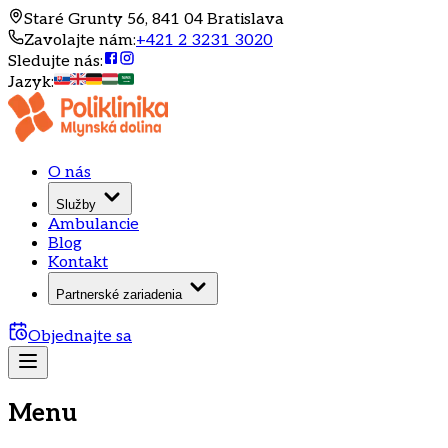
Staré Grunty 56, 841 04 Bratislava
Zavolajte nám
:
+421 2 3231 3020
Sledujte nás
:
Jazyk
:
O nás
Služby
Ambulancie
Blog
Kontakt
Partnerské zariadenia
Objednajte sa
Menu