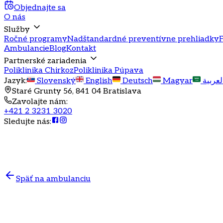
Objednajte sa
O nás
Služby
Ročné programy
Nadštandardné preventívne prehliadky
F
Ambulancie
Blog
Kontakt
Partnerské zariadenia
Poliklinika Chirkoz
Poliklinika Púpava
Jazyk
:
Slovenský
English
Deutsch
Magyar
لعربية
Staré Grunty 56, 841 04 Bratislava
Zavolajte nám
:
+421 2 3231 3020
Sledujte nás
:
Späť na ambulanciu