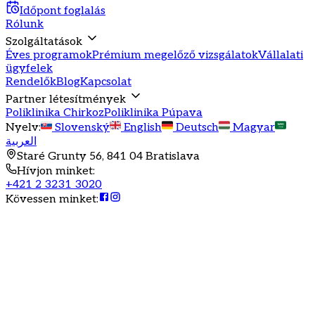
Időpont foglalás
Rólunk
Szolgáltatások
Éves programok
Prémium megelőző vizsgálatok
Vállalati
ügyfelek
Rendelők
Blog
Kapcsolat
Partner létesítmények
Poliklinika Chirkoz
Poliklinika Púpava
Nyelv
:
Slovenský
English
Deutsch
Magyar
العربية
Staré Grunty 56, 841 04 Bratislava
Hívjon minket
:
+421 2 3231 3020
Kövessen minket
:
Éves egészségügyi program családoknak
Kedvezményes családi
csomag
Spóroljon családi csomagjainkkal és biztosítsa a család