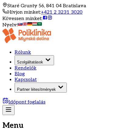
Staré Grunty 56, 841 04 Bratislava
Hívjon minket
:
+421 2 3231 3020
Kövessen minket
:
Nyelv
:
Rólunk
Szolgáltatások
Rendelők
Blog
Kapcsolat
Partner létesítmények
Időpont foglalás
Menu