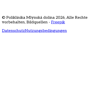
Staré Grunty 56
841 04 Bratislava
+421 2 3231
3020
recepcia@klinikamd.sk
© Poliklinika Mlynská dolina
2026
,
Alle Rechte
vorbehalten
,
Bildquellen -
Freepik
Datenschutz
Nutzungsbedingungen