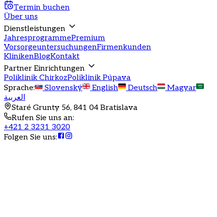
Termin buchen
Über uns
Dienstleistungen
Jahresprogramme
Premium
Vorsorgeuntersuchungen
Firmenkunden
Kliniken
Blog
Kontakt
Partner Einrichtungen
Poliklinik Chirkoz
Poliklinik Púpava
Sprache
:
Slovenský
English
Deutsch
Magyar
العربية
Staré Grunty 56, 841 04 Bratislava
Rufen Sie uns an
:
+421 2 3231 3020
Folgen Sie uns
:
Jahresgesundheitsprogramm
Sonnenschein
Umfassende Gesundheitsversorgung für Ihre Kinder mit
Geschwisterrabatten