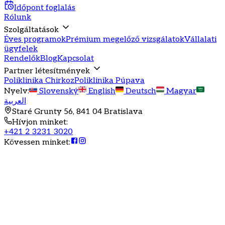
Időpont foglalás
Rólunk
Szolgáltatások
Éves programok
Prémium megelőző vizsgálatok
Vállalati
ügyfelek
Rendelők
Blog
Kapcsolat
Partner létesítmények
Poliklinika Chirkoz
Poliklinika Púpava
Nyelv
:
Slovenský
English
Deutsch
Magyar
العربية
Staré Grunty 56, 841 04 Bratislava
Hívjon minket
:
+421 2 3231 3020
Kövessen minket
: