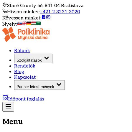
Staré Grunty 56, 841 04 Bratislava
Hívjon minket
:
+421 2 3231 3020
Kövessen minket
:
Nyelv
:
Rólunk
Szolgáltatások
Rendelők
Blog
Kapcsolat
Partner létesítmények
Időpont foglalás
Menu