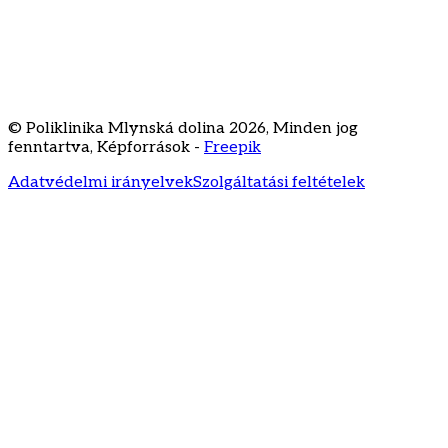
Staré Grunty 56
841 04 Bratislava
+421 2 3231
3020
recepcia@klinikamd.sk
© Poliklinika Mlynská dolina
2026
,
Minden jog
fenntartva
,
Képforrások -
Freepik
Adatvédelmi irányelvek
Szolgáltatási feltételek