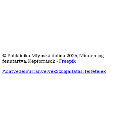
Kapcsolat
Gyakran ismételt kérdések
Árlista
Karrier
Staré Grunty 56
841 04 Bratislava
+421 2 3231
3020
recepcia@klinikamd.sk
© Poliklinika Mlynská dolina
2026
,
Minden jog
fenntartva
,
Képforrások -
Freepik
Adatvédelmi irányelvek
Szolgáltatási feltételek