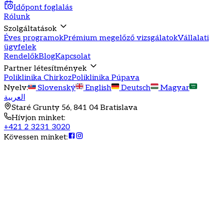
Időpont foglalás
Rólunk
Szolgáltatások
Éves programok
Prémium megelőző vizsgálatok
Vállalati
ügyfelek
Rendelők
Blog
Kapcsolat
Partner létesítmények
Poliklinika Chirkoz
Poliklinika Púpava
Nyelv
:
Slovenský
English
Deutsch
Magyar
العربية
Staré Grunty 56, 841 04 Bratislava
Hívjon minket
:
+421 2 3231 3020
Kövessen minket
: