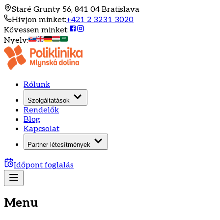
Staré Grunty 56, 841 04 Bratislava
Hívjon minket
:
+421 2 3231 3020
Kövessen minket
:
Nyelv
:
Rólunk
Szolgáltatások
Rendelők
Blog
Kapcsolat
Partner létesítmények
Időpont foglalás
Menu