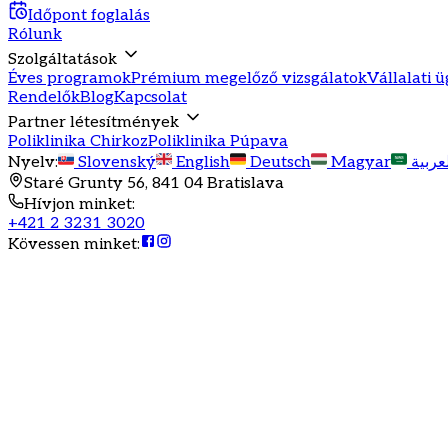
Időpont foglalás
Rólunk
Szolgáltatások
Éves programok
Prémium megelőző vizsgálatok
Vállalati 
Rendelők
Blog
Kapcsolat
Partner létesítmények
Poliklinika Chirkoz
Poliklinika Púpava
Nyelv
:
Slovenský
English
Deutsch
Magyar
عربية
Staré Grunty 56, 841 04 Bratislava
Hívjon minket
:
+421 2 3231 3020
Kövessen minket
: