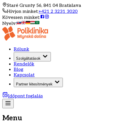
Staré Grunty 56, 841 04 Bratislava
Hívjon minket
:
+421 2 3231 3020
Kövessen minket
:
Nyelv
:
Rólunk
Szolgáltatások
Rendelők
Blog
Kapcsolat
Partner létesítmények
Időpont foglalás
Menu