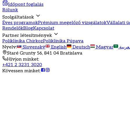
Időpont foglalás
Rólunk
Szolgáltatások
Éves programok
Prémium megelőző vizsgálatok
Vállalati 
Rendelők
Blog
Kapcsolat
Partner létesítmények
Poliklinika Chirkoz
Poliklinika Púpava
Nyelv
:
Slovenský
English
Deutsch
Magyar
عربية
Staré Grunty 56, 841 04 Bratislava
Hívjon minket
:
+421 2 3231 3020
Kövessen minket
: