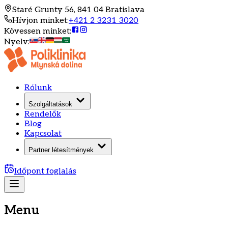
Staré Grunty 56, 841 04 Bratislava
Hívjon minket
:
+421 2 3231 3020
Kövessen minket
:
Nyelv
:
Rólunk
Szolgáltatások
Rendelők
Blog
Kapcsolat
Partner létesítmények
Időpont foglalás
Menu