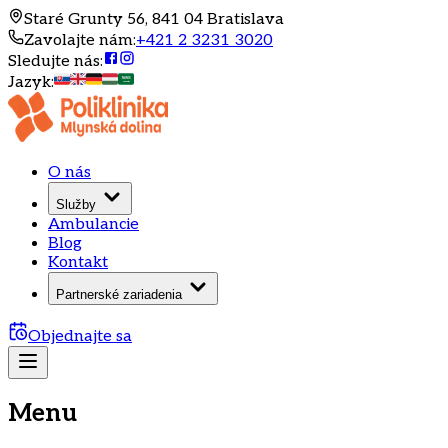
Staré Grunty 56, 841 04 Bratislava
Zavolajte nám
:
+421 2 3231 3020
Sledujte nás
:
Jazyk
:
O nás
Služby
Ambulancie
Blog
Kontakt
Partnerské zariadenia
Objednajte sa
Menu