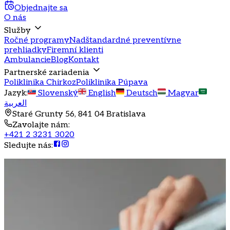
Objednajte sa
O nás
Služby
Ročné programy
Nadštandardné preventívne
prehliadky
Firemní klienti
Ambulancie
Blog
Kontakt
Partnerské zariadenia
Poliklinika Chirkoz
Poliklinika Púpava
Jazyk
:
Slovenský
English
Deutsch
Magyar
العربية
Staré Grunty 56, 841 04 Bratislava
Zavolajte nám
:
+421 2 3231 3020
Sledujte nás
: