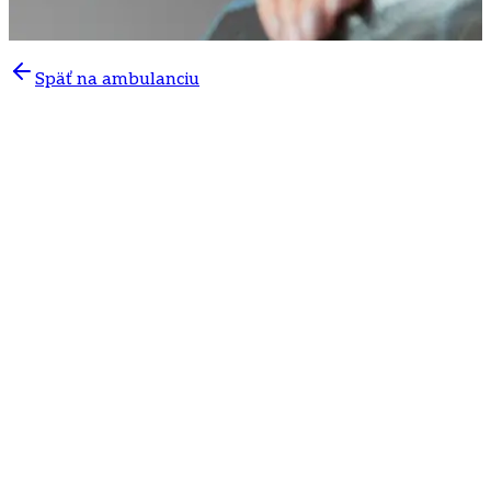
Späť na ambulanciu
V
neurologickej ambulancii v Poliklinike Mlynská dolina
v Bratislave
poskytujeme odborné vyšetrenie a liečbu
akútnych neurologických stavov, ktoré vznikajú náhle a
vyžadujú rýchlu diagnostiku aj okamžité nastavenie
vhodnej terapie.
Akútne neurologické problémy môžu výrazne obmedziť
každodenné fungovanie pacienta a často si vyžadujú
rýchly zásah odborníka. Naším cieľom je čo najskôr
identifikovať príčinu ťažkostí, zmierniť príznaky a
zabrániť zhoršeniu zdravotného stavu.
Kedy je potrebné neurologické
vyšetrenie?