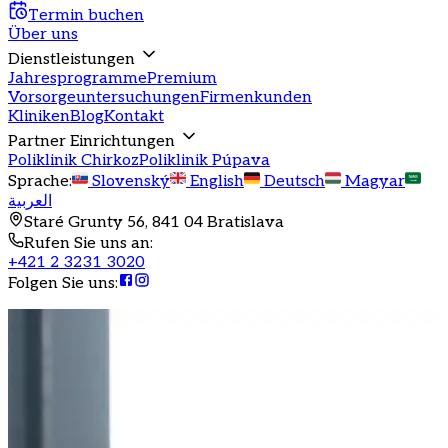
Termin buchen
Über uns
Dienstleistungen
Jahresprogramme
Premium
Vorsorgeuntersuchungen
Firmenkunden
Kliniken
Blog
Kontakt
Partner Einrichtungen
Poliklinik Chirkoz
Poliklinik Púpava
Sprache
:
Slovenský
English
Deutsch
Magyar
العربية
Staré Grunty 56, 841 04 Bratislava
Rufen Sie uns an
:
+421 2 3231 3020
Folgen Sie uns
: