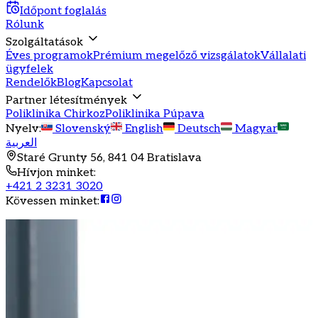
Időpont foglalás
Rólunk
Szolgáltatások
Éves programok
Prémium megelőző vizsgálatok
Vállalati
ügyfelek
Rendelők
Blog
Kapcsolat
Partner létesítmények
Poliklinika Chirkoz
Poliklinika Púpava
Nyelv
:
Slovenský
English
Deutsch
Magyar
العربية
Staré Grunty 56, 841 04 Bratislava
Hívjon minket
:
+421 2 3231 3020
Kövessen minket
: