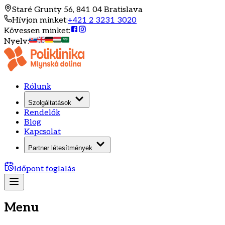
Staré Grunty 56, 841 04 Bratislava
Hívjon minket
:
+421 2 3231 3020
Kövessen minket
:
Nyelv
:
Rólunk
Szolgáltatások
Rendelők
Blog
Kapcsolat
Partner létesítmények
Időpont foglalás
Menu