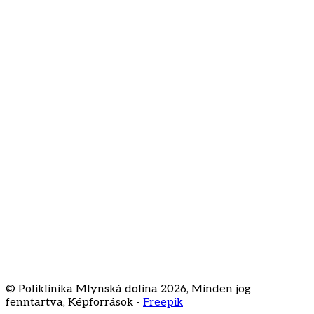
Hozzájárulok az e-mail-címem kezeléséhez a hírlevél
feliratkozás céljából
Rólunk
Kapcsolat
Gyakran ismételt kérdések
Árlista
Karrier
Staré Grunty 56
841 04 Bratislava
+421 2 3231
3020
recepcia@klinikamd.sk
© Poliklinika Mlynská dolina
2026
,
Minden jog
fenntartva
,
Képforrások -
Freepik