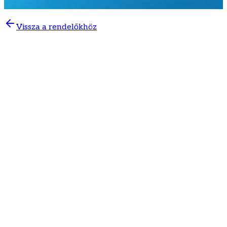
Vissza a rendelőkhöz
A Mlynská dolina Poliklinika Ortopédiai
Ambulanciája
átfogó diagnosztikát és kezelést nyújt a
mozgásszervi betegségek esetén
gyermekek és
felnőttek számára egyaránt. Szakembereink
a
megelőzésre, konzervatív kezelésre és műtéti
beavatkozások indikációjára
összpontosítanak,
szorosan együttműködve a neurológiai, reumatológiai és
más szakterületek orvosaival. A legmagasabb minőségű
ellátást nyújtjuk, hogy pácienseink
aktív és egészséges
életet élhessenek mozgásszervi fájdalmak nélkül
.
Miért válassza ortopédiai ambulanciánkat?
A Mlynská dolina Poliklinikán ötvözzük a
tapasztalt
szakembereket, modern diagnosztikai módszereket,
eszközöket és egyéni megközelítést minden páciens