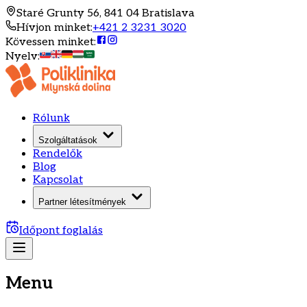
Staré Grunty 56, 841 04 Bratislava
Hívjon minket
:
+421 2 3231 3020
Kövessen minket
:
Nyelv
:
Rólunk
Szolgáltatások
Rendelők
Blog
Kapcsolat
Partner létesítmények
Időpont foglalás
Menu