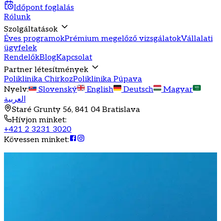
Időpont foglalás
Rólunk
Szolgáltatások
Éves programok
Prémium megelőző vizsgálatok
Vállalati
ügyfelek
Rendelők
Blog
Kapcsolat
Partner létesítmények
Poliklinika Chirkoz
Poliklinika Púpava
Nyelv
:
Slovenský
English
Deutsch
Magyar
العربية
Staré Grunty 56, 841 04 Bratislava
Hívjon minket
:
+421 2 3231 3020
Kövessen minket
: