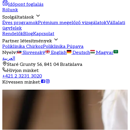
Időpont foglalás
Rólunk
Szolgáltatások
Éves programok
Prémium megelőző vizsgálatok
Vállalati
ügyfelek
Rendelők
Blog
Kapcsolat
Partner létesítmények
Poliklinika Chirkoz
Poliklinika Púpava
Nyelv
:
Slovenský
English
Deutsch
Magyar
العربية
Staré Grunty 56, 841 04 Bratislava
Hívjon minket
:
+421 2 3231 3020
Kövessen minket
: