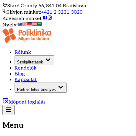
Staré Grunty 56, 841 04 Bratislava
Hívjon minket
:
+421 2 3231 3020
Kövessen minket
:
Nyelv
:
Rólunk
Szolgáltatások
Rendelők
Blog
Kapcsolat
Partner létesítmények
Időpont foglalás
Menu