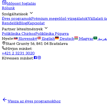
Időpont foglalás
Rólunk
Szolgáltatások
Éves programok
Prémium megelőző vizsgálatok
Vállalati 
Rendelők
Blog
Kapcsolat
Partner létesítmények
Poliklinika Chirkoz
Poliklinika Púpava
Nyelv
:
Slovenský
English
Deutsch
Magyar
عربية
Staré Grunty 56, 841 04 Bratislava
Hívjon minket
:
+421 2 3231 3020
Kövessen minket
:
Éves egészségügyi program
Az egészség öröm
Komplex egészségügyi ellátás egy helyen garantál
Vissza az éves programokhoz