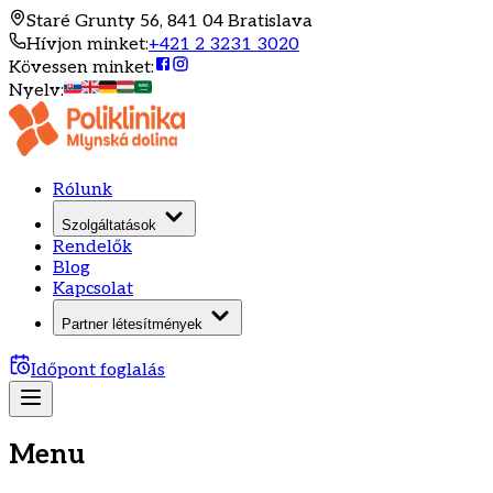
Staré Grunty 56, 841 04 Bratislava
Hívjon minket
:
+421 2 3231 3020
Kövessen minket
:
Nyelv
:
Rólunk
Szolgáltatások
Rendelők
Blog
Kapcsolat
Partner létesítmények
Időpont foglalás
Menu